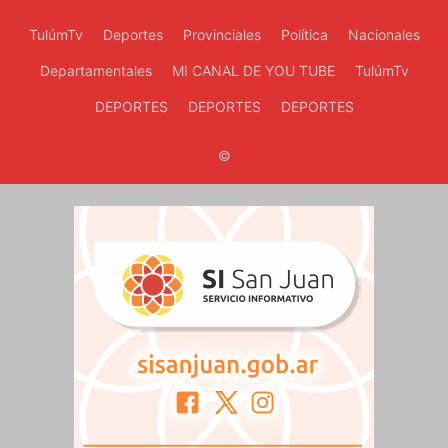
TulúmTv
Deportes
Provinciales
Política
Nacionales
Departamentales
MI CANAL DE YOU TUBE
TulúmTv
DEPORTES
DEPORTES
DEPORTES
©