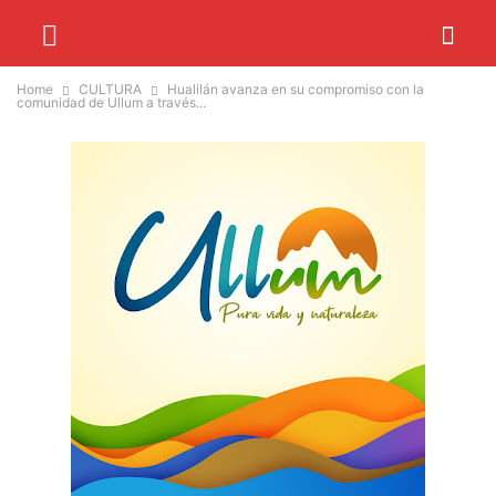
Home
CULTURA
Hualilán avanza en su compromiso con la
comunidad de Ullum a través...