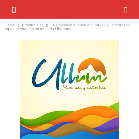
Home
Provinciales
La Provincia avanza con otros 9 kilómetros de
repavimentación en avenida Libertador.