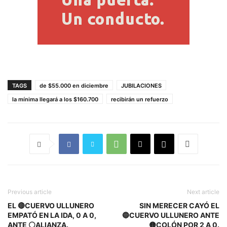
TAGS
de $55.000 en diciembre
JUBILACIONES
la mínima llegará a los $160.700
recibirán un refuerzo
Previous article
Next article
EL 🔴CUERVO ULLUNERO
SIN MERECER CAYÓ EL
EMPATÓ EN LA IDA, 0 A 0,
🔵CUERVO ULLUNERO ANTE
ANTE ⚪ALIANZA.
🟡COLÓN POR 2 A 0.