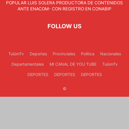
POPULAR LUIS SOLERA PRODUCTORA DE CONTENIDOS
ANTE ENACOM- CON REGISTRO EN CONABIP
FOLLOW US
TulúmTv
Deportes
Provinciales
Política
Nacionales
Departamentales
MI CANAL DE YOU TUBE
TulúmTv
DEPORTES
DEPORTES
DEPORTES
©