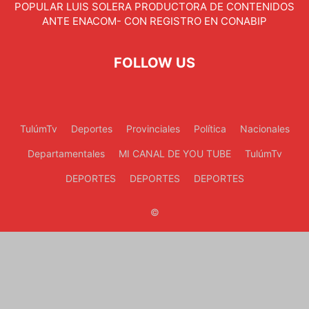
POPULAR LUIS SOLERA PRODUCTORA DE CONTENIDOS
ANTE ENACOM- CON REGISTRO EN CONABIP
FOLLOW US
TulúmTv
Deportes
Provinciales
Política
Nacionales
Departamentales
MI CANAL DE YOU TUBE
TulúmTv
DEPORTES
DEPORTES
DEPORTES
©