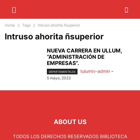
Home
Tags
Intruso ahorita ñsuperior
Intruso ahorita ñsuperior
NUEVA CARRERA EN ULLUM,
“ADMINISTRACIÓN DE
EMPRESAS”.
tulumtv-admin
-
DEPARTAMENTALES
5 mayo, 2023
ABOUT US
TODOS LOS DERECHOS RESERVADOS BIBLIOTECA