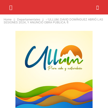
Home
Departamentales
✅ULLUM; DAVID DOMÍNGUEZ ABRIÓ LAS
SESIONES 2024, Y ANUNCIÓ OBRA PÚBLICA.🔖