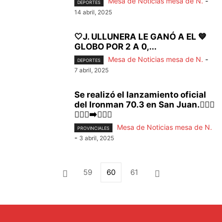
Mesa de Noticias mesa de N.
-
DEPORTES
14 abril, 2025
🤍J. ULLUNERA LE GANÓ A EL 💙
GLOBO POR 2 A 0,...
Mesa de Noticias mesa de N.
-
DEPORTES
7 abril, 2025
Se realizó el lanzamiento oficial
del Ironman 70.3 en San Juan.🏃🏽‍♂️
🏃🏽‍♀️‍➡️🏊🏽‍♂️
Mesa de Noticias mesa de N.
PROVINCIALES
-
3 abril, 2025
59
60
61